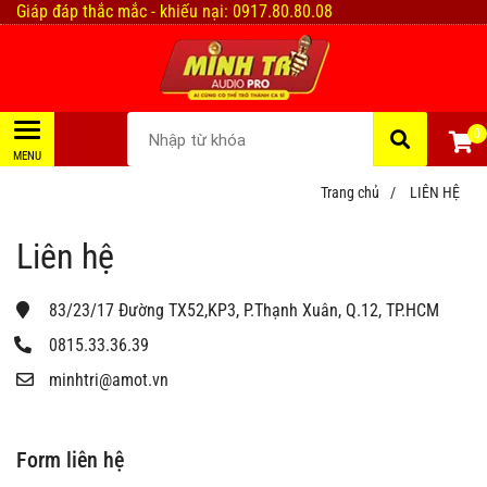
Giáp đáp thắc mắc - khiếu nại: 0917.80.80.08
0
Trang chủ
/
LIÊN HỆ
Liên hệ
83/23/17 Đường TX52,KP3, P.Thạnh Xuân, Q.12, TP.HCM
0815.33.36.39
minhtri@amot.vn
Form liên hệ