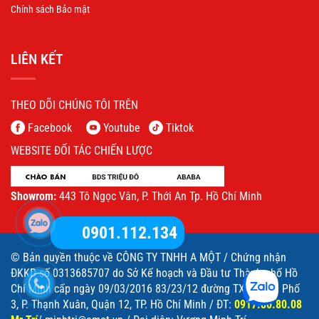
Chính sách Bảo mật
LIÊN KẾT
THEO DÕI CHÚNG TÔI TRÊN
Facebook
Youtube
Tiktok
WEBSITE ĐỐI TÁC CHIẾN LƯỢC
Showrom:
443 Tô Ngọc Vân, P. Thới An Tp. Hồ Chí Minh
0901.112.134
© Bản quyền thuộc về CÔNG TY TNHH A MỘT / Chứng nhận
ĐKKD số 0313685707 do Sở Kế hoạch và Đầu tư Thành phố Hồ
Chí Minh cấp ngày 09/03/2016 83/23/12 đường TX52, Khu Phố
3, P. Thạnh Xuân, Quận 12, TP. Hồ Chí Minh / ĐT:
0917.80.80.08