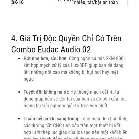
SK-10
nhiễu, tắt/bật an toàn
4. Giá Trị Độc Quyền Chỉ Có Trên
Combo Eudac Audio 02
Hát nhẹ hơn, sâu hơn:
Công nghệ củ mic SKM-800i
kết hợp mạch xử lý của Lux-8DP giúp bạn dễ dàng
lên những nốt cao mà không bị hụt hơi hay mệt
ngực.
Tuyệt đối không hú rít:
Hệ thống mạch cắt rít tự
động giúp bảo vệ đôi tai của bạn và độ bền của loa,
mang lại trải nghiệm giải trí trọn vẹn nhất.
Thẩm mỹ cơ khí sang trọng:
Tone màu đen bản lĩnh,
các đường cắt CNC tinh xảo trên mặt thiết bị kết
hợp lưới thép lục giác của loa tạo nên một khối kiến