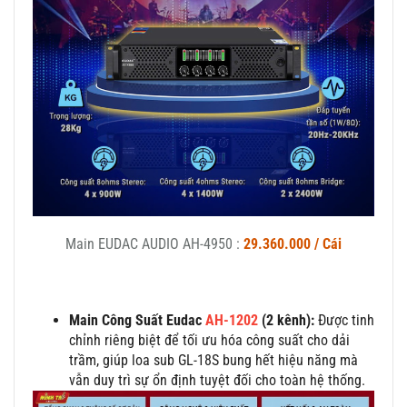
Main EUDAC AUDIO AH-4950
:
29.360.000 / Cái
Main Công Suất Eudac
AH-1202
(2 kênh):
Được tinh
chỉnh riêng biệt để tối ưu hóa công suất cho dải
trầm, giúp loa sub GL-18S bung hết hiệu năng mà
vẫn duy trì sự ổn định tuyệt đối cho toàn hệ thống.