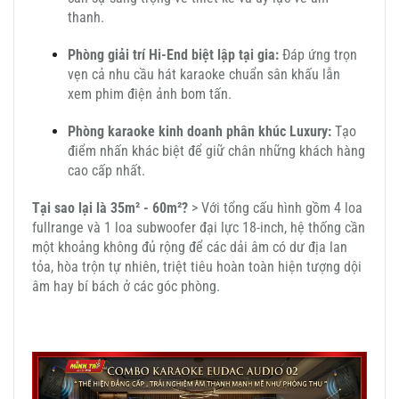
thanh.
Phòng giải trí Hi-End biệt lập tại gia:
Đáp ứng trọn
vẹn cả nhu cầu hát karaoke chuẩn sân khấu lẫn
xem phim điện ảnh bom tấn.
Phòng karaoke kinh doanh phân khúc Luxury:
Tạo
điểm nhấn khác biệt để giữ chân những khách hàng
cao cấp nhất.
Tại sao lại là 35m² - 60m²?
> Với tổng cấu hình gồm 4 loa
fullrange và 1 loa subwoofer đại lực 18-inch, hệ thống cần
một khoảng không đủ rộng để các dải âm có dư địa lan
tỏa, hòa trộn tự nhiên, triệt tiêu hoàn toàn hiện tượng dội
âm hay bí bách ở các góc phòng.