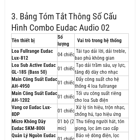
3. Bảng Tóm Tắt Thông Số Cấu
Hình Combo Eudac Audio 02
Số
Tên thiết bị
Vai trò trong hệ thống
lượng
Loa Fullrange Eudac
Tái tạo dải lời, dải treble,
04 chiếc
Lux-812
bao phủ không gian
Loa Sub Active Eudac
Tạo dải trầm sâu, uy lực,
01 chiếc
GL-18S (Bass 50)
tăng độ dày cho nhạc
Main Công Suất Eudac
Đẩy công suất cho hệ
01 chiếc
AH-4950
thống 4 loa fullrange
Main Công Suất Eudac
Tối ưu công suất riêng
01 chiếc
AH-1202
cho loa Sub điện
Vang cơ Eudac Lux-
Xử lý tín hiệu, trộn nhạc,
01 chiếc
8DP
chống hú, tạo hiệu ứng
Micro Không Dây
01 bộ (2
Thu tiếng người hát, tôn
Eudac SKM-800i
mic)
giọng, lọc âm cao cấp
Quản Lý Nguồn Eudac
Bảo vệ dòng điện, lọc
01 chiếc