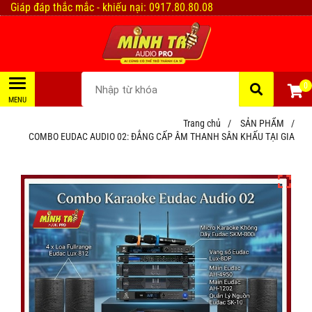
Giáp đáp thắc mắc - khiếu nại: 0917.80.80.08
0
Trang chủ
/
SẢN PHẨM
/
COMBO EUDAC AUDIO 02: ĐẲNG CẤP ÂM THANH SÂN KHẤU TẠI GIA