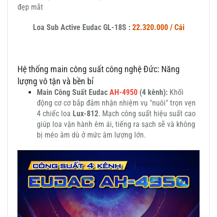
Loa Sub Active Eudac GL-18S :
22.320.000 / Cái
Hệ thống main công suất công nghệ Đức: Năng
lượng vô tận và bền bỉ
Main Công Suất Eudac
AH-4950
(4 kênh):
Khối
động cơ cơ bắp đảm nhận nhiệm vụ "nuôi" trọn vẹn
4 chiếc loa
Lux-812
. Mạch công suất hiệu suất cao
giúp loa vận hành êm ái, tiếng ra sạch sẽ và không
bị méo âm dù ở mức âm lượng lớn.