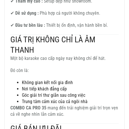
✔
Thẩm mỹ cao :
Setup đẹp như showroom.
✔
Dễ sử dụng :
Phù hợp cả người không chuyên.
✔
Đầu tư bền lâu :
Thiết bị ổn định, vận hành bền bỉ.
GIÁ TRỊ KHÔNG CHỈ LÀ ÂM
THANH
Một bộ karaoke cao cấp ngày nay không chỉ để hát.
Đó còn là:
Không gian kết nối gia đình
Nơi tiếp khách đẳng cấp
Góc giải trí thư giãn sau công việc
Trung tâm cảm xúc của cả ngôi nhà
COMBO CA PRO 35
mang đến trải nghiệm giải trí trọn vẹn
cả về nghe nhìn lẫn cảm xúc.
GIÁ BÁN ƯU ĐÃI