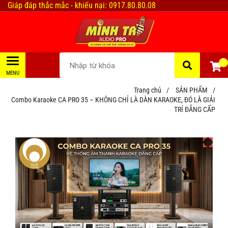
Giáp đáp thắc mắc - khiếu nại: 0917.80.80.08
0
Trang chủ
/
SẢN PHẨM
/
Combo Karaoke CA PRO 35 – KHÔNG CHỈ LÀ DÀN KARAOKE, ĐÓ LÀ GIẢI
TRÍ ĐẲNG CẤP