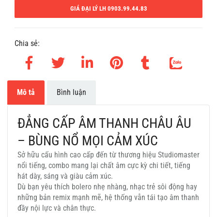
GIÁ ĐẠI LÝ LH 0903.99.44.83
Chia sẻ:
Mô tả
Bình luận
ĐẲNG CẤP ÂM THANH CHÂU ÂU
– BÙNG NỔ MỌI CẢM XÚC
Sở hữu cấu hình cao cấp đến từ thương hiệu Studiomaster
nổi tiếng, combo mang lại chất âm cực kỳ chi tiết, tiếng
hát dày, sáng và giàu cảm xúc.
Dù bạn yêu thích bolero nhẹ nhàng, nhạc trẻ sôi động hay
những bản remix mạnh mẽ, hệ thống vẫn tái tạo âm thanh
đầy nội lực và chân thực.