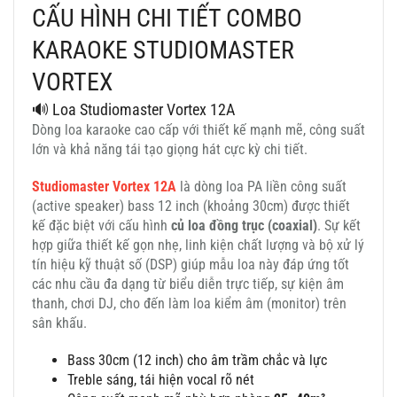
CẤU HÌNH CHI TIẾT COMBO
KARAOKE STUDIOMASTER
VORTEX
🔊 Loa Studiomaster Vortex 12A
Dòng loa karaoke cao cấp với thiết kế mạnh mẽ, công suất
lớn và khả năng tái tạo giọng hát cực kỳ chi tiết.
Studiomaster Vortex 12A
là dòng loa PA liền công suất
(active speaker)
bass 12 inch
(khoảng 30cm)
được thiết
kế đặc biệt với cấu hình
củ loa đồng trục (coaxial)
. Sự kết
hợp giữa thiết kế gọn nhẹ, linh kiện chất lượng và bộ xử lý
tín hiệu kỹ thuật số (DSP) giúp mẫu loa này đáp ứng tốt
các nhu cầu đa dạng từ biểu diễn trực tiếp, sự kiện âm
thanh, chơi DJ, cho đến làm loa kiểm âm
(monitor)
trên
sân khấu.
Bass 30cm (12 inch) cho âm trầm chắc và lực
Treble sáng, tái hiện vocal rõ nét