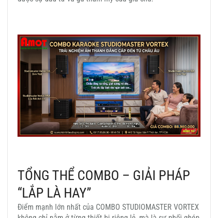
TỔNG THỂ COMBO – GIẢI PHÁP
“LẮP LÀ HAY”
Điểm mạnh lớn nhất của COMBO STUDIOMASTER VORTEX
không chỉ nằm ở từng thiết bị riêng lẻ, mà là sự phối ghép