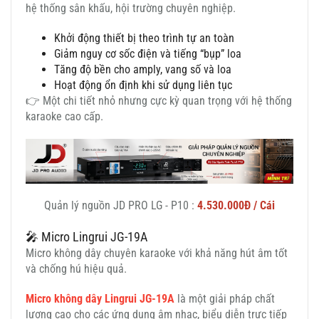
hệ thống sân khấu, hội trường chuyên nghiệp.
Khởi động thiết bị theo trình tự an toàn
Giảm nguy cơ sốc điện và tiếng “bụp” loa
Tăng độ bền cho amply, vang số và loa
Hoạt động ổn định khi sử dụng liên tục
👉 Một chi tiết nhỏ nhưng cực kỳ quan trọng với hệ thống
karaoke cao cấp.
Quản lý nguồn JD PRO LG - P10 :
4.530.000Đ / Cái
🎤 Micro Lingrui JG-19A
Micro không dây chuyên karaoke với khả năng hút âm tốt
và chống hú hiệu quả.
Micro không dây Lingrui JG-19A
là một giải pháp chất
lượng cao cho các ứng dụng âm nhạc, biểu diễn trực tiếp