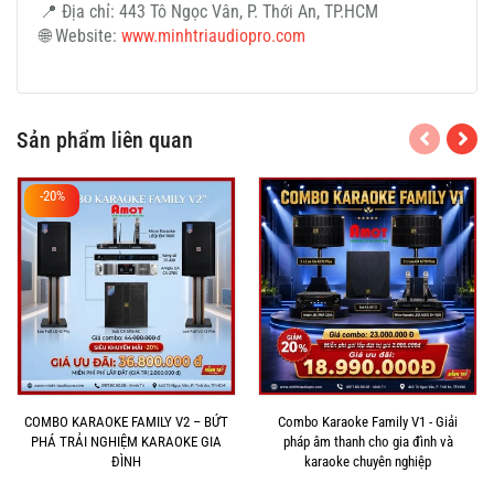
📍 Địa chỉ: 443 Tô Ngọc Vân, P. Thới An, TP.HCM
🌐 Website:
www.minhtriaudiopro.com
Sản phẩm liên quan
-20%
COMBO KARAOKE FAMILY V2 – BỨT
Combo Karaoke Family V1 - Giải
PHÁ TRẢI NGHIỆM KARAOKE GIA
pháp âm thanh cho gia đình và
ĐÌNH
karaoke chuyên nghiệp