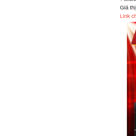
Giá th
Link c