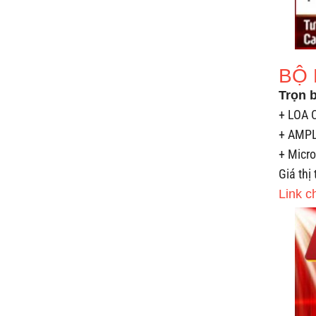
BỘ 
Trọn 
+ LOA 
+ AMPLY
+ Micro
Giá thị
Link c