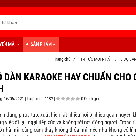
YẾN MÃI
SẢN PHẨM
Trang chủ
/
TIN TỨC MỚI NHẤT
/
3 BỘ DÀ
Ộ DÀN KARAOKE HAY CHUẨN CHO G
H
g:
16/06/2021 |
Lượt xem:
1182 |
0 Đánh giá
nh đang phức tạp, xuất hiện rất nhiều nơi ở nhiều quận huyện 
ng việc đi lại, ngại tiếp xúc và không tới nơi đông người. Trong t
 nhà mãi cũng cảm thấy không thỏa mái nếu như không có hình 