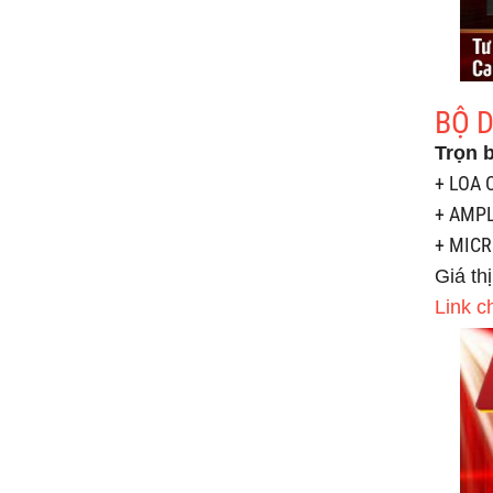
BỘ 
Trọn 
+ LOA C
+ AMPL
+ MICR
Giá thị
Link c