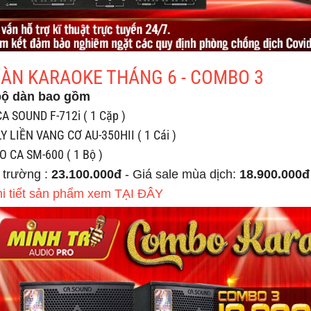
DÀN KARAOKE THÁNG 6 - COMBO 3
bộ dàn bao gồm
A SOUND F-712i ( 1 Cặp )
Y LIỀN VANG CƠ AU-350HII ( 1 Cái )
O CA SM-600 ( 1 Bộ )
 trường :
23.100.000đ
- Giá sale mùa dịch:
18.900.000đ
hi tiết sản phẩm xem TẠI ĐÂY