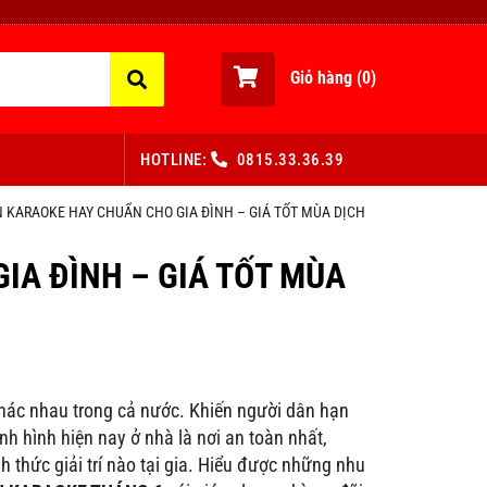
Giỏ hàng (
0
)
HOTLINE:
0815.33.36.39
N KARAOKE HAY CHUẨN CHO GIA ĐÌNH – GIÁ TỐT MÙA DỊCH
IA ĐÌNH – GIÁ TỐT MÙA
khác nhau trong cả nước. Khiến người dân hạn
ình hình hiện nay ở nhà là nơi an toàn nhất,
thức giải trí nào tại gia. Hiểu được những nhu