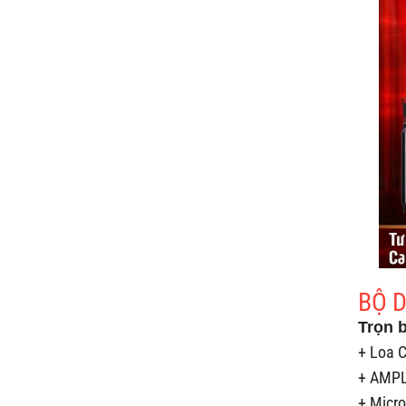
BỘ 
Trọn 
+ Loa 
+ AMPLY
+ Micro