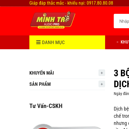
Giáp đáp thắc mắc - khiếu nại: 0917.80.80.08
DANH MỤC
KHU
3 B
KHUYẾN MÃI
DỊC
SẢN PHẨM
Ngày đăn
Tư Vấn-CSKH
Dịch bệ
chế tro
nhưng ở