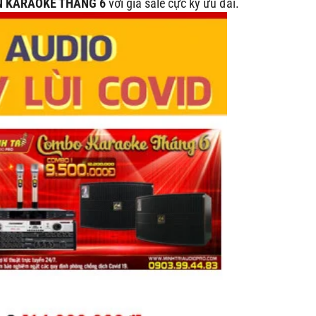
N KARAOKE THÁNG 6
với giá sale cực kỳ ưu đãi.