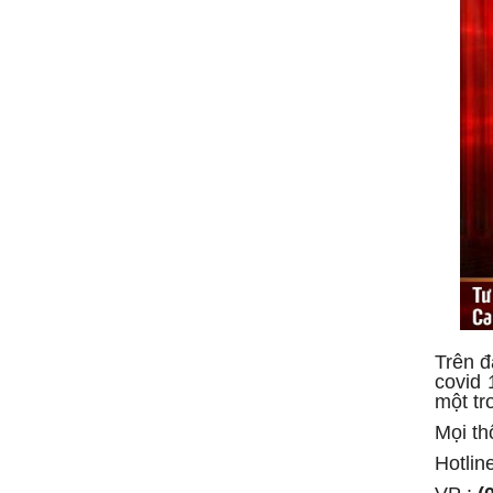
Trên đ
covid 
một tr
Mọi thô
Hotlin