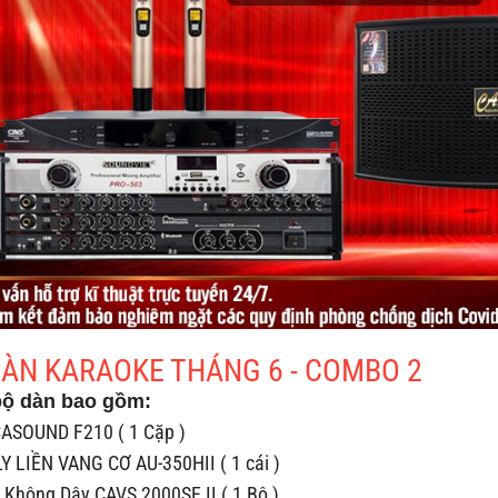
DÀN KARAOKE THÁNG 6 - COMBO 2
bộ dàn bao gồm:
CASOUND F210 ( 1 Cặp )
 LIỀN VANG CƠ AU-350HII ( 1 cái )
 Không Dây CAVS 2000SE II ( 1 Bộ )