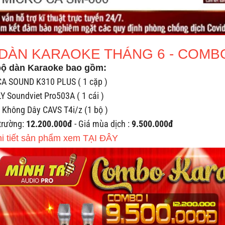
DÀN KARAOKE THÁNG 6 - COMB
bộ dàn Karaoke bao gồm:
CA SOUND K310 PLUS ( 1 cặp )
 Soundviet Pro503A ( 1 cái )
 Không Dây CAVS T4i/z (1 bộ )
 trường:
12.200.000đ
- Giá mùa dịch :
9.500.000đ
hi tiết sản phẩm xem TẠI ĐÂY