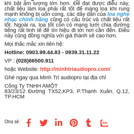
khi bật âm lượng lớn hơn. Để đạt được điều này,
chất liệu làm loa phải rất tốt để màng loa khi rung
mạnh không bị uốn cong, các dây dẫn của
loa nghe
nhạc chính hãng
cũng có cấu trúc và chất liệu rất
tốt. Ngoài ra, loa tốt còn có mạng lưới chia đường
tiếng rất tinh tế để tín hiệu đi tới nơi cần đến. Điều
này cũng đồng nghĩa với giá thành sẽ cao hơn.
Mọi thắc mắc xin liên hệ:
Hotline: 0903.99.44.83 - 0939.31.11.22
VP :
(028)66500.911
hoặc Website:
http://minhtriaudiopro.com/
Ghé ngay qua Minh Trí audiopro tại địa chỉ
Công Ty TNHH AMỘT
83/23/12 Đường TX52,KP3, P.Thạnh Xuân, Q.12,
TP.HCM
Chia sẻ: