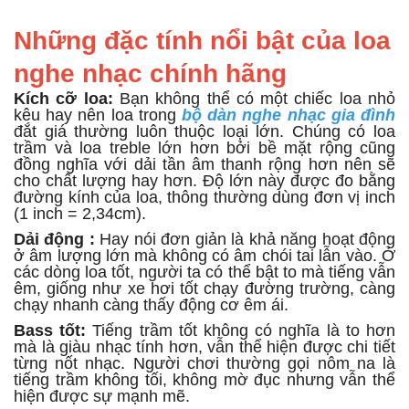
Những đặc tính nổi bật của loa
nghe nhạc chính hãng
Kích cỡ loa:
Bạn không thể có một chiếc loa nhỏ
kêu hay nên loa trong
bộ dàn nghe nhạc gia đình
đắt giá thường luôn thuộc loại lớn. Chúng có loa
trầm và loa treble lớn hơn bởi bề mặt rộng cũng
đồng nghĩa với dải tần âm thanh rộng hơn nên sẽ
cho chất lượng hay hơn. Độ lớn này được đo bằng
đường kính của loa, thông thường dùng đơn vị inch
(1 inch = 2,34cm).
Dải động :
Hay nói đơn giản là khả năng hoạt động
ở âm lượng lớn mà không có âm chói tai lẫn vào. Ở
các dòng loa tốt, người ta có thể bật to mà tiếng vẫn
êm, giống như xe hơi tốt chạy đường trường, càng
chạy nhanh càng thấy động cơ êm ái.
Bass tốt:
Tiếng trầm tốt không có nghĩa là to hơn
mà là giàu nhạc tính hơn, vẫn thể hiện được chi tiết
từng nốt nhạc. Người chơi thường gọi nôm na là
tiếng trầm không tối, không mờ đục nhưng vẫn thể
hiện được sự mạnh mẽ.