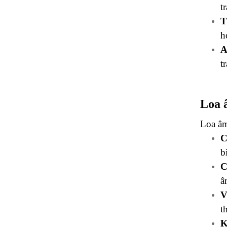
t
T
h
A
t
Loa 
Loa âm
C
b
C
â
V
t
K