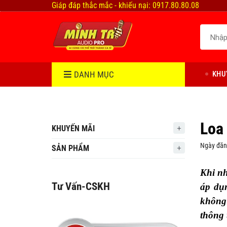
Giáp đáp thắc mắc - khiếu nại: 0917.80.80.08
DANH MỤC
KHU
Loa
KHUYẾN MÃI
Ngày đăn
SẢN PHẨM
Khi nh
Tư Vấn-CSKH
áp dụn
không 
thông 