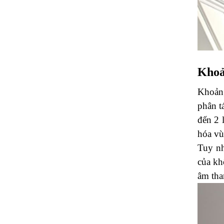
Khoả
Khoảng
phân t
đến 2 
hóa vù
Tuy nh
của kh
âm tha