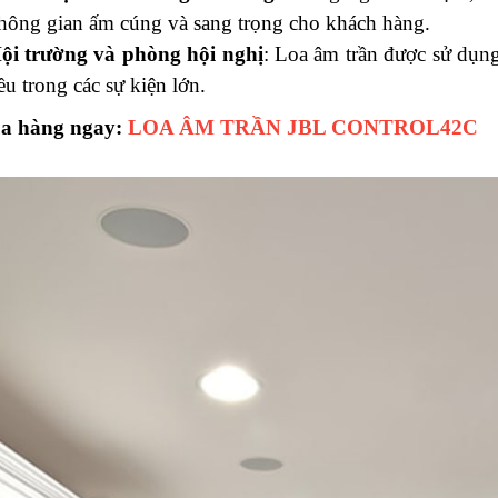
hông gian ấm cúng và sang trọng cho khách hàng.
ội trường và phòng hội nghị
: Loa âm trần được sử dụng
ều trong các sự kiện lớn.
a hàng ngay:
LOA ÂM TRẦN JBL CONTROL42C