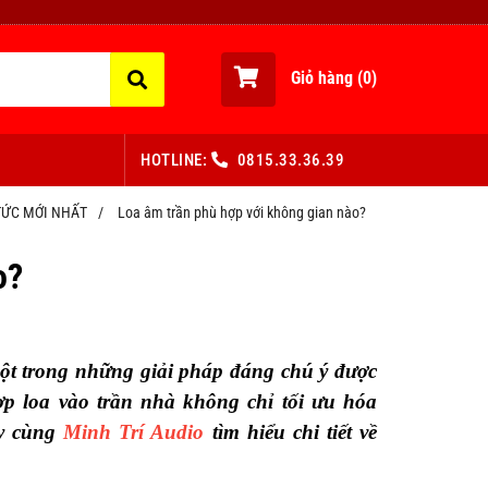
Giỏ hàng (
0
)
HOTLINE:
0815.33.36.39
TỨC MỚI NHẤT
/
Loa âm trần phù hợp với không gian nào?
o?
một trong những giải pháp đáng chú ý được
hợp loa vào trần nhà không chỉ tối ưu hóa
ãy cùng
Minh Trí Audio
tìm hiểu chi tiết về